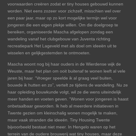
voorwaarden creëren zodat er tiny houses gebouwd kunnen
worden. Niet eens zozeer voor zichzelf, misschien wel over
een paar jaar, maar op zo kort mogelijke termijn wel voor
jongeren die een eigen plekje willen. Om die doelgroep te
bereiken, organiseerde Mascha afgelopen zondag een
wandeling vanaf het clubgebouw van Juventa richting
recreatiepark Het Lageveld met als doel om ideeën uit te
wisselen en gelijkgestemden te ontmoeten.
Mascha woont nog bij haar ouders in de Wierdense wijk de
Weuste, maar het plan om ooit buitenaf te wonen leeft al vele
jaren bij haar. “Vroeger speelde ik al graag veel buiten,
bouwde ik hutten en zo”, vertelt ze tijdens de wandeling. Nu ze
haar opleiding bouwkunde volgt, wil ze die wens uiteindelijk
meer handen en voeten geven. “Wonen voor jongeren is haast
onbetaalbaar geworden. Ik heb al meerdere initiatieven in
Twente gezien om kleinschalig wonen mogelijk te maken,
maar vaak stranden die ideeën. Tiny Housing Twente
bijvoorbeeld bestaat niet meer. In Hengelo waren op het
terrein van de oudere brouwerij wat tiny houses, maar deze