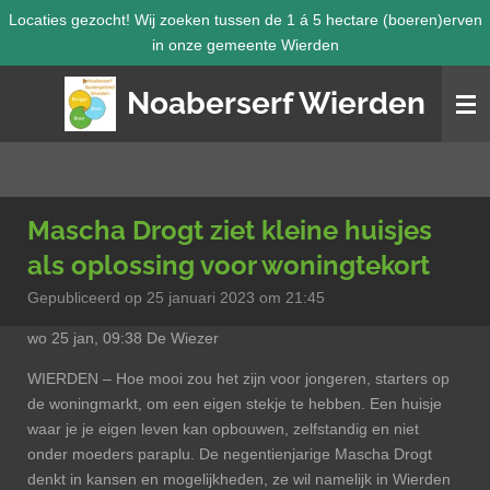
Locaties gezocht! Wij zoeken tussen de 1 á 5 hectare (boeren)erven
Ga
in onze gemeente Wierden
direct
naar
Noaberserf Wierden
de
hoofdinhoud
Mascha Drogt ziet kleine huisjes
als oplossing voor woningtekort
Gepubliceerd op 25 januari 2023 om 21:45
wo 25 jan, 09:38 De Wiezer
WIERDEN – Hoe mooi zou het zijn voor jongeren, starters op
de woningmarkt, om een eigen stekje te hebben. Een huisje
waar je je eigen leven kan opbouwen, zelfstandig en niet
onder moeders paraplu. De negentienjarige Mascha Drogt
denkt in kansen en mogelijkheden, ze wil namelijk in Wierden