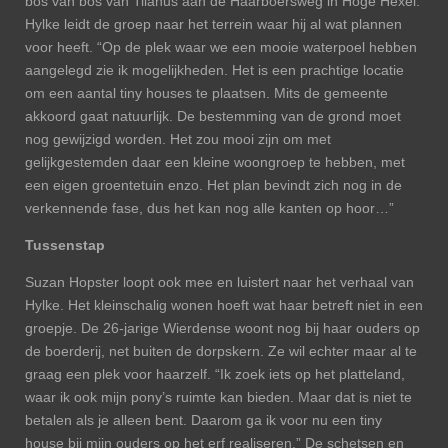
bos van bos van Tilanus aan de Haarboersweg in Hoge Hexel.
Hylke leidt de groep naar het terrein waar hij al wat plannen
voor heeft. “Op de plek waar we een mooie waterpoel hebben
aangelegd zie ik mogelijkheden. Het is een prachtige locatie
om een aantal tiny houses te plaatsen. Mits de gemeente
akkoord gaat natuurlijk. De bestemming van de grond moet
nog gewijzigd worden. Het zou mooi zijn om met
gelijkgestemden daar een kleine woongroep te hebben, met
een eigen groentetuin enzo. Het plan bevindt zich nog in de
verkennende fase, dus het kan nog alle kanten op hoor…”
Tussenstap
Suzan Hopster loopt ook mee en luistert naar het verhaal van
Hylke. Het kleinschalig wonen hoeft wat haar betreft niet in een
groepje. De 26-jarige Wierdense woont nog bij haar ouders op
de boerderij, net buiten de dorpskern. Ze wil echter maar al te
graag een plek voor haarzelf. “Ik zoek iets op het platteland,
waar ik ook mijn pony’s ruimte kan bieden. Maar dat is niet te
betalen als je alleen bent. Daarom ga ik voor nu een tiny
house bij mijn ouders op het erf realiseren.” De schetsen en