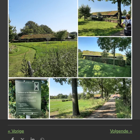
«
Vorige
Volgende
»