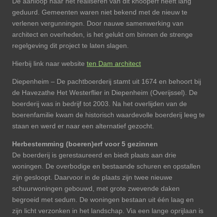
De aanloop naar het realiseren van dit knooperf heeft lang
geduurd. Gemeenten waren niet bekend met de nieuw te
verlenen vergunningen. Door nauwe samenwerking van
architect en overheden, is het gelukt om binnen de strenge
regelgeving dit project te laten slagen.
Hierbij link naar website
ten Dam architect
Diepenheim –
De pachtboerderij stamt uit 1674 en behoort bij
de Havezathe Het Westerflier in Diepenheim (Overijssel). De
boerderij was in bedrijf tot 2003. Na het overlijden van de
boerenfamilie kwam de historisch waardevolle boerderij leeg te
staan en werd er naar een alternatief gezocht.
Herbestemming (boeren)erf voor 5 gezinnen
De boerderij is gerestaureerd en biedt plaats aan drie
woningen. De overbodige en bestaande schuren en opstallen
zijn gesloopt. Daarvoor in de plaats zijn twee nieuwe
schuurwoningen gebouwd, met grote zwevende daken
begroeid met sedum. De woningen bestaan uit één laag en
zijn licht verzonken in het landschap. Via een lange oprijlaan is