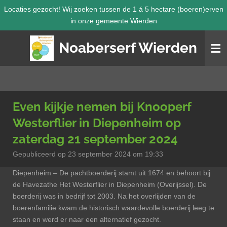
Locaties gezocht! Wij zoeken tussen de 1 á 5 hectare (boeren)erven
Ga
in onze gemeente Wierden
direct
naar
Noaberserf Wierden
de
hoofdinhoud
Even kijkje nemen bij Knooperf
Westerflier in Diepenheim op
zaterdag 21 september 2024
Gepubliceerd op 23 september 2024 om 19:33
Diepenheim –
De pachtboerderij stamt uit 1674 en behoort bij
de Havezathe Het Westerflier in Diepenheim (Overijssel). De
boerderij was in bedrijf tot 2003. Na het overlijden van de
boerenfamilie kwam de historisch waardevolle boerderij leeg te
staan en werd er naar een alternatief gezocht.