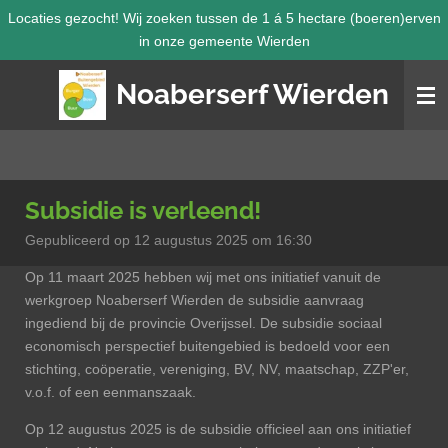
Locaties gezocht! Wij zoeken tussen de 1 á 5 hectare (boeren)erven
Ga
in onze gemeente Wierden
direct
naar
Noaberserf Wierden
de
hoofdinhoud
Subsidie is verleend!
Gepubliceerd op 12 augustus 2025 om 16:30
Op 11 maart 2025 hebben wij met ons initiatief vanuit de
werkgroep Noaberserf Wierden de subsidie aanvraag
ingediend bij de provincie Overijssel. De subsidie sociaal
economisch perspectief buitengebied is bedoeld voor een
stichting, coöperatie, vereniging, BV, NV, maatschap, ZZP'er,
v.o.f. of een eenmanszaak.
Op 12 augustus 2025 is de subsidie officieel aan ons initiatief