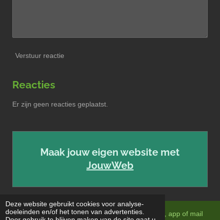
Verstuur reactie
Reacties
Er zijn geen reacties geplaatst.
Maak jouw eigen website met
JouwWeb
Deze website gebruikt cookies voor analyse-
doeleinden en/of het tonen van advertenties.
Interesse gewekt? Neem contact met ons op; bel, app of mail
Door gebruik te blijven maken van de site gaat u