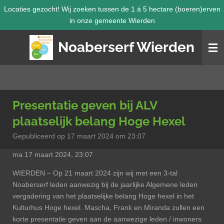
Locaties gezocht! Wij zoeken tussen de 1 á 5 hectare (boeren)erven
Ga
in onze gemeente Wierden
direct
naar
Noaberserf Wierden
de
hoofdinhoud
Presentatie geven bij ALV
plaatselijk belang Hoge Hexel
Gepubliceerd op 17 maart 2024 om 23:07
ma 17 maart 2024, 23:07
WIERDEN – Op 21 maart 2024 zijn wij met een 3-tal
Noaberserf leden aanwezig bij de jaarlijke Algemene leden
vergadering van het plaatselijke belang Hoge hexel in het
Kulturhus Hoge hexel. Mascha, Frank en Miranda zullen een
korte presentatie geven aan de aanwezige leden / inwoners