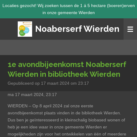
Locaties gezocht! Wij zoeken tussen de 1 á 5 hectare (boeren)erven
Ga
in onze gemeente Wierden
direct
naar
Noaberserf Wierden
de
hoofdinhoud
1e avondbijeenkomst Noaberserf
Wierden in bibliotheek Wierden
Gepubliceerd op 17 maart 2024 om 23:17
ma 17 maart 2024, 23:17
WIERDEN – Op 8 april 2024 zal onze eerste
avondbijeenkomst plaats vinden in de bibliotheek Wierden.
Dus ben je geïnteresseerd in kleinschalig biobased wonen of
heb je een idee waar in onze gemeente Wierden er
mogelijkheden zijn voor het ontwikkelen van ëën of meerdere